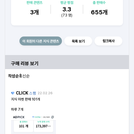
판매 콘텐츠
평균 평점
총 판매수
3.3
3
개
655
개
(
73
명)
링크복사
이 회원의 다른 지식 콘텐츠
목록 보기
구매 리뷰 보기
작성순
최신순
CLICK
스팸
22.02.26
지식 마켓 판매 101개
하루 7개