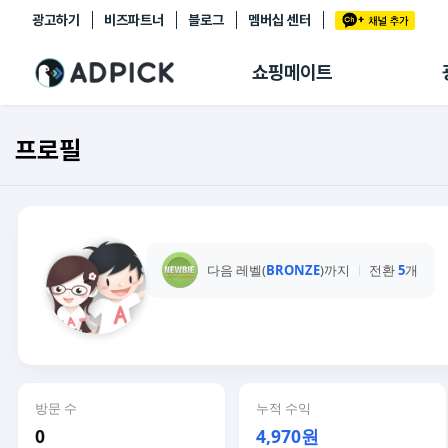
광고하기
비즈파트너
블로그
멤버십 센터
추천상품
제휴몰
쇼핑메이트
쇼핑 에이전트
BETA
쇼핑리포트
프로필
링크관리
마이숍
다음 레벨(
BRONZE
)까지
전환
5
개
방문 수
누적 수익
0
4,970원