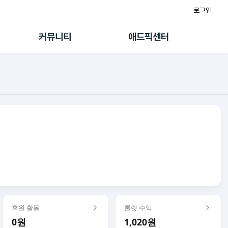
로그인
게시판
FAQ/문의
팸
이용정책
커뮤니티
애드픽센터
랭킹
멤버십 센터
퀘스트
광고툴/API
초대보너스
마이도메인
수익 Live
가이드북
후원 활동
룰렛 수익
0원
1,020원