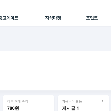
전체 캠페인
지식마켓
포인트샵
나의 캠페인
지식리포트
포인트 충전소
광고메이트
지식마켓
포인트
광고리포트
출석 룰렛
출금 신청
후원
이용내역
하루 최대 수익
커뮤니티 활동
780원
게시글 1