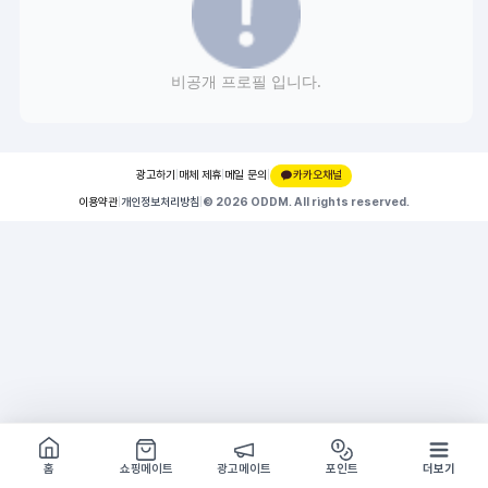
비공개 프로필 입니다.
광고하기
|
매체 제휴
|
메일 문의
|
카카오채널
이용약관
|
개인정보처리방침
|
© 2026 ODDM. All rights reserved.
쇼핑몰 구경하기
방문시 1G
홈
쇼핑메이트
광고메이트
포인트
더보기