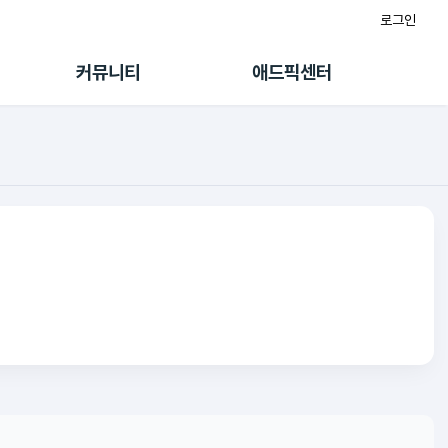
로그인
게시판
FAQ/문의
팸
이용정책
커뮤니티
애드픽센터
랭킹
멤버십 센터
퀘스트
광고툴/API
초대보너스
마이도메인
수익 Live
가이드북