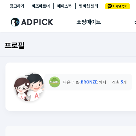
광고하기
비즈파트너
페이스북
멤버십 센터
추천상품
제휴몰
쇼핑메이트
쇼핑 에이전트
BETA
쇼핑리포트
프로필
링크관리
마이숍
다음 레벨(
BRONZE
)까지
전환
5
개