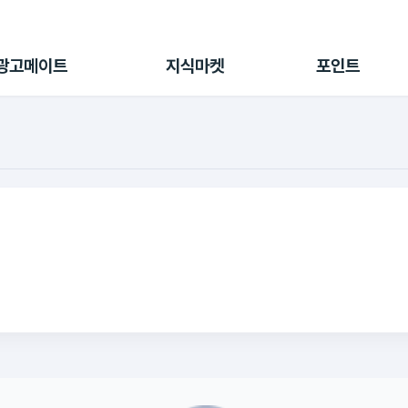
전체 캠페인
지식마켓
포인트샵
나의 캠페인
지식리포트
포인트 충전소
광고메이트
지식마켓
포인트
광고리포트
출석 룰렛
출금 신청
후원
이용내역