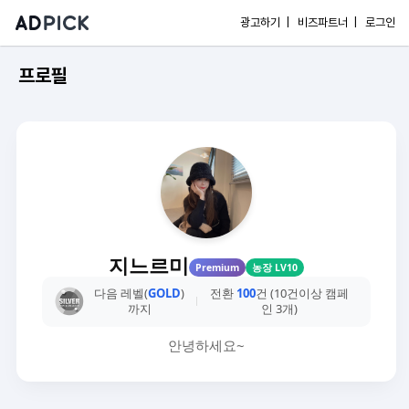
광고하기 |
비즈파트너 |
로그인
프로필
지느르미
Premium
농장 LV10
다음 레벨(
GOLD
)
전환
100
건 (10건이상 캠페
까지
인 3개)
안녕하세요~