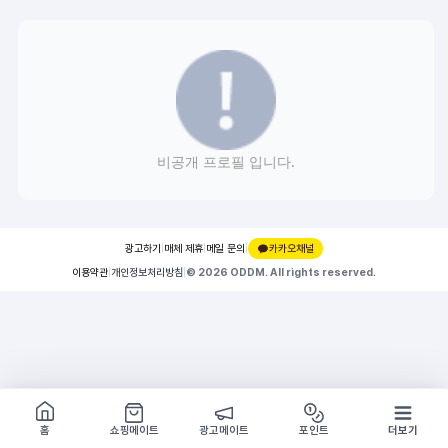
비공개 프로필 입니다.
광고하기
|
매체 제휴
|
메일 문의
|
카카오채널
이용약관
|
개인정보처리방침
|
© 2026 ODDM. All rights reserved.
쇼핑몰 구경하기
방문시 1G
홈
쇼핑메이트
광고메이트
포인트
더보기