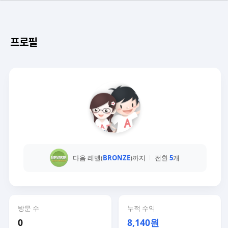
프로필
다음 레벨(
BRONZE
)까지
전환
5
개
방문 수
누적 수익
0
8,140원