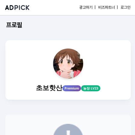
광고하기 |
비즈파트너 |
로그인
프로필
초보핫산
Premium
농장 LV23