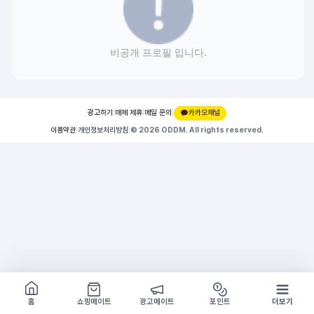
비공개 프로필 입니다.
광고하기
|
매체 제휴
|
메일 문의
|
카카오채널
이용약관
|
개인정보처리방침
|
© 2026 ODDM. All rights reserved.
쇼핑몰 구경하기
방문시 1G
홈
쇼핑메이트
광고메이트
포인트
더보기