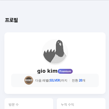
프로필
gio kim
Premium
다음 레벨(
SILVER
)까지
전환
20
개
방문 수
누적 수익