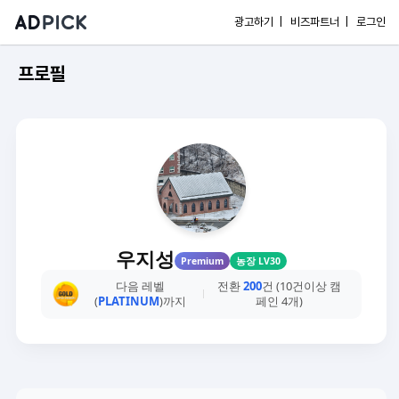
광고하기 |
비즈파트너 |
로그인
프로필
우지성
Premium
농장 LV30
다음 레벨
전환
200
건 (10건이상 캠
(
PLATINUM
)까지
페인 4개)