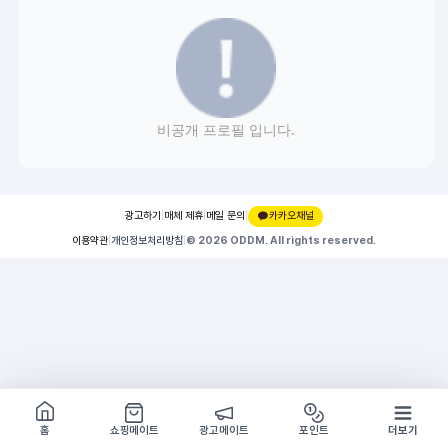
비공개 프로필 입니다.
광고하기
|
매체 제휴
|
메일 문의
|
카카오채널
이용약관
|
개인정보처리방침
|
© 2026 ODDM. All rights reserved.
쇼핑몰 구경하기
방문시 1G
홈
쇼핑메이트
광고메이트
포인트
더보기