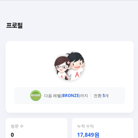
프로필
다음 레벨(
BRONZE
)까지
전환
5
개
방문 수
누적 수익
0
17,849원