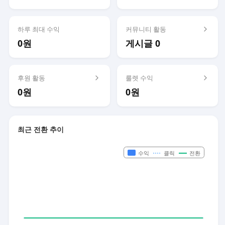
하루 최대 수익
커뮤니티 활동
0원
게시글 0
후원 활동
룰렛 수익
0원
0원
최근 전환 추이