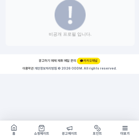
비공개 프로필 입니다.
광고하기
|
매체 제휴
|
메일 문의
|
카카오채널
이용약관
|
개인정보처리방침
|
© 2026 ODDM. All rights reserved.
쇼핑몰 구경하기
방문시 1G
홈
쇼핑메이트
광고메이트
포인트
더보기