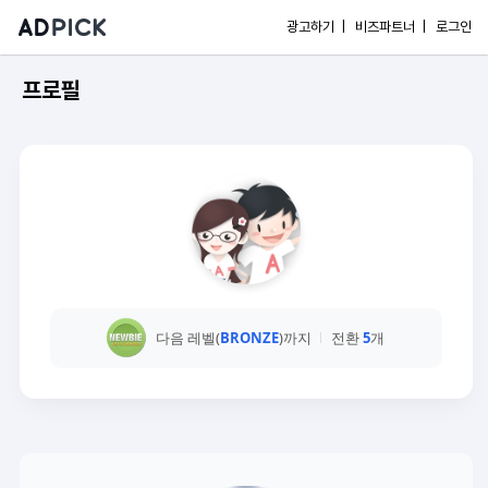
광고하기 |
비즈파트너 |
로그인
프로필
다음 레벨(
BRONZE
)까지
전환
5
개