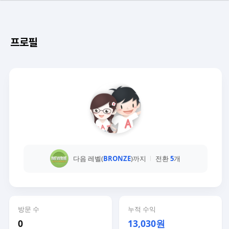
프로필
다음 레벨(
BRONZE
)까지
전환
5
개
방문 수
누적 수익
0
13,030원