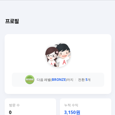
프로필
다음 레벨(
BRONZE
)까지
전환
5
개
방문 수
누적 수익
0
3,150원