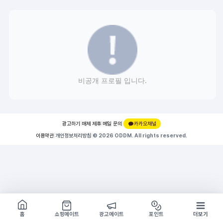
비공개 프로필 입니다.
광고하기
|
매체 제휴
|
메일 문의
|
카카오채널
이용약관
|
개인정보처리방침
|
© 2026 ODDM. All rights reserved.
쇼핑몰 구경하기
방문시 1G
홈
쇼핑메이트
광고메이트
포인트
더보기