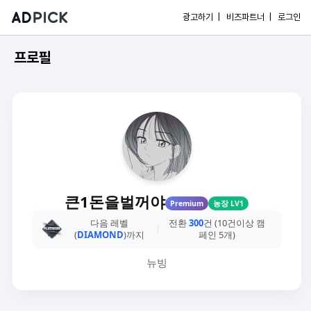
광고하기 |
비즈파트너 |
로그인
프로필
큰1돈을벌꺼야
Premium
농장 LV1
다음 레벨
전환
300
건 (10건이상 캠
(
DIAMOND
)까지
페인 5개)
뉴빙