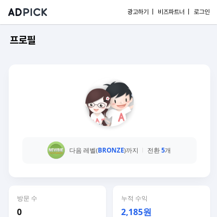
광고하기 |
비즈파트너 |
로그인
프로필
다음 레벨(
BRONZE
)까지
전환
5
개
방문 수
누적 수익
0
2,185원