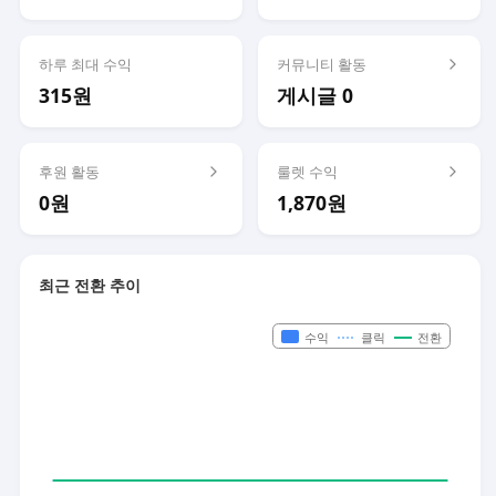
하루 최대 수익
커뮤니티 활동
315원
게시글 0
후원 활동
룰렛 수익
0원
1,870원
최근 전환 추이