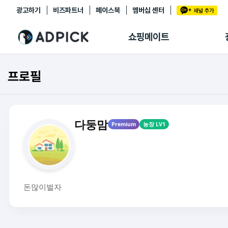
광고하기
비즈파트너
페이스북
멤버십 센터
추천상품
제휴몰
쇼핑메이트
쇼핑 에이전트
BETA
쇼핑리포트
프로필
링크관리
마이숍
다둥맘
Premium
농장 LV1
돈많이벌자