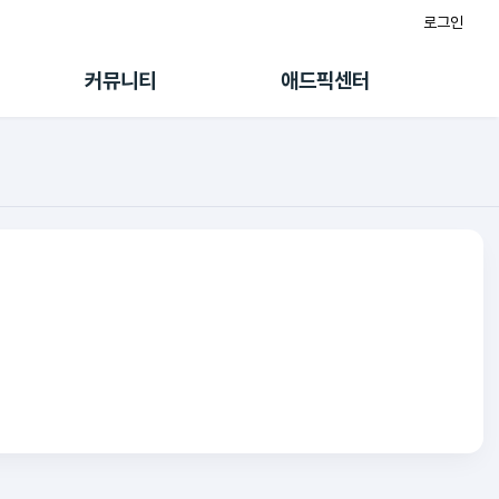
로그인
게시판
FAQ/문의
팸
이용정책
커뮤니티
애드픽센터
랭킹
멤버십 센터
퀘스트
광고툴/API
초대보너스
마이도메인
수익 Live
가이드북