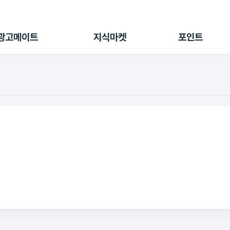
전체 캠페인
지식마켓
포인트샵
나의 캠페인
지식리포트
포인트 충전소
광고메이트
지식마켓
포인트
광고리포트
출석 룰렛
출금 신청
후원
이용내역