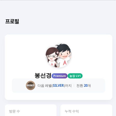
프로필
봉선경
Premium
농장 LV1
다음 레벨(
SILVER
)까지
전환
20
개
방문 수
누적 수익