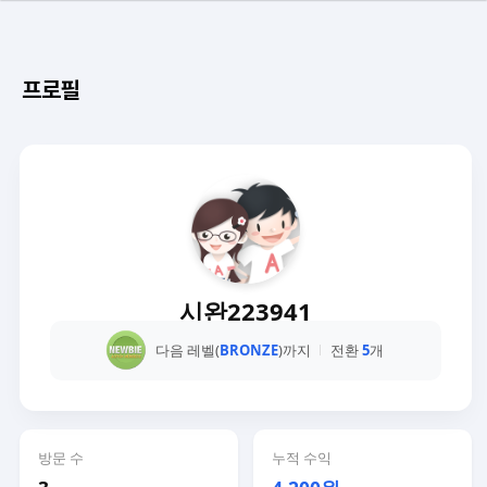
프로필
시완223941
다음 레벨(
BRONZE
)까지
전환
5
개
방문 수
누적 수익