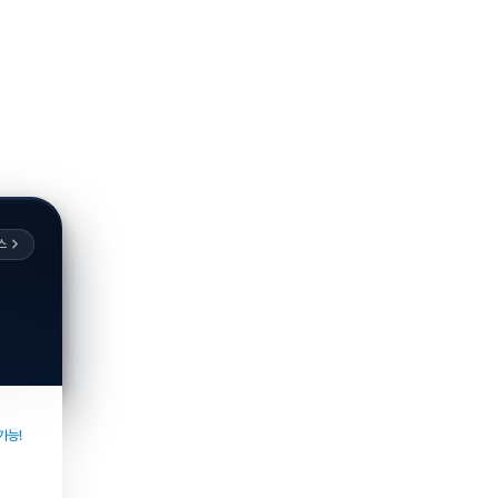
스
가능!