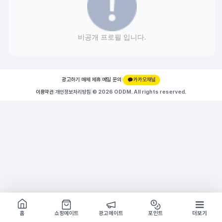
비공개 프로필 입니다.
광고하기
|
매체 제휴
|
메일 문의
|
카카오채널
이용약관
|
개인정보처리방침
|
© 2026 ODDM. All rights reserved.
쇼핑몰 구경하기
방문시 1G
홈
쇼핑메이트
광고메이트
포인트
더보기