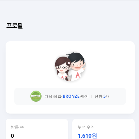
프로필
다음 레벨(
BRONZE
)까지
전환
5
개
방문 수
누적 수익
0
1,610원