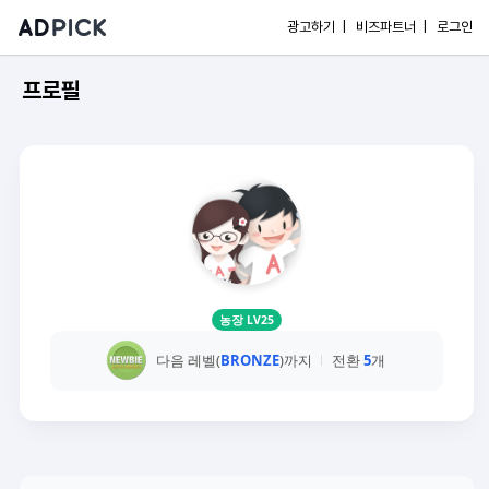
광고하기 |
비즈파트너 |
로그인
프로필
농장 LV25
다음 레벨(
BRONZE
)까지
전환
5
개