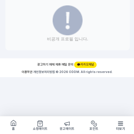
비공개 프로필 입니다.
광고하기
|
매체 제휴
|
메일 문의
|
카카오채널
이용약관
|
개인정보처리방침
|
© 2026 ODDM. All rights reserved.
쇼핑몰 구경하기
방문시 1G
홈
쇼핑메이트
광고메이트
포인트
더보기