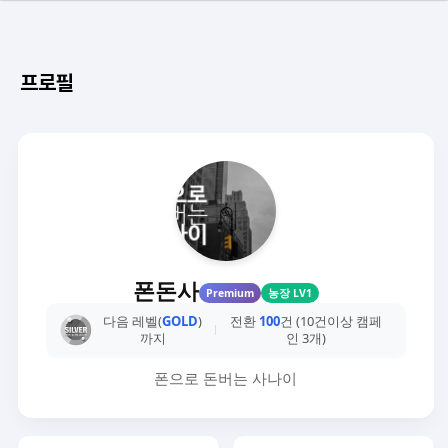
프로필
폰돈사
Premium
농장 LV1
다음 레벨(
GOLD
)
전환
100
건 (10건이상 캠페
까지
인 3개)
폰으로 돈버는 사나이