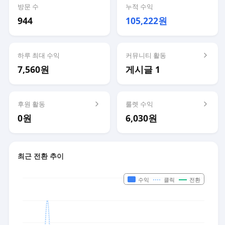
방문 수
누적 수익
944
105,222원
하루 최대 수익
커뮤니티 활동
7,560원
게시글 1
후원 활동
룰렛 수익
0원
6,030원
최근 전환 추이