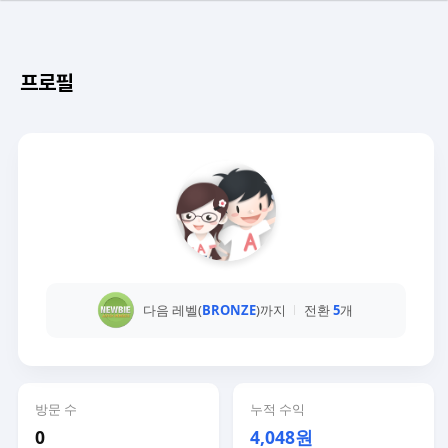
프로필
다음 레벨(
BRONZE
)까지
전환
5
개
방문 수
누적 수익
0
4,048원