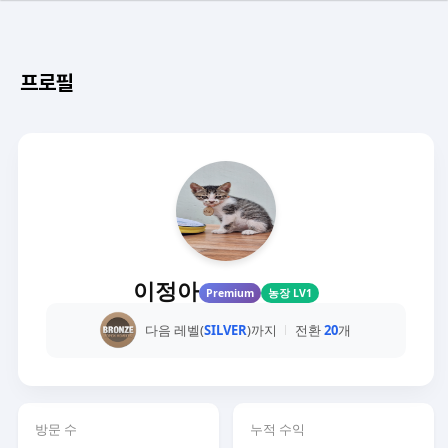
프로필
이정아
Premium
농장 LV1
다음 레벨(
SILVER
)까지
전환
20
개
방문 수
누적 수익