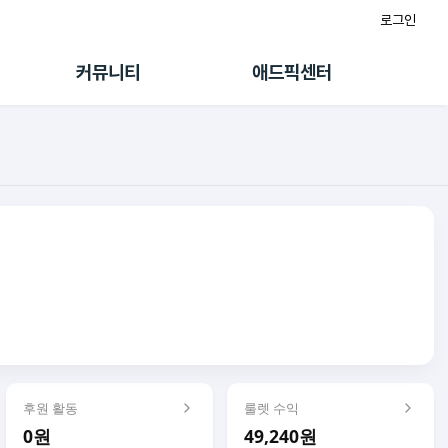
로그인
게시판
FAQ/문의
팸
이용정책
커뮤니티
애드픽센터
랭킹
멤버십 센터
퀘스트
광고툴/API
초대보너스
마이도메인
수익 Live
가이드북
후원 활동
룰렛 수익
0원
49,240원