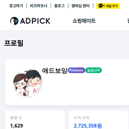
광고하기
비즈파트너
블로그
멤버십 센터
추천상품
제휴몰
쇼핑메이트
쇼핑 에이전트
BETA
쇼핑리포트
프로필
링크관리
마이숍
애드보잉
Premium
농장 LV1
방문 수
누적 수익
1,629
2,725,358원