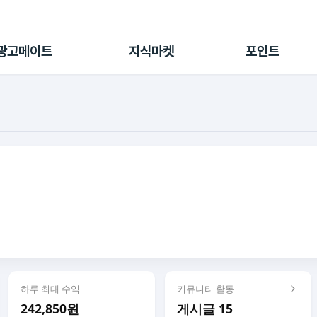
전체 캠페인
지식마켓
포인트샵
나의 캠페인
지식리포트
포인트 충전소
광고메이트
지식마켓
포인트
광고리포트
출석 룰렛
출금 신청
후원
이용내역
하루 최대 수익
커뮤니티 활동
242,850원
게시글 15