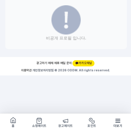
비공개 프로필 입니다.
광고하기
|
매체 제휴
|
메일 문의
|
카카오채널
이용약관
|
개인정보처리방침
|
© 2026 ODDM. All rights reserved.
쇼핑몰 구경하기
방문시 1G
홈
쇼핑메이트
광고메이트
포인트
더보기