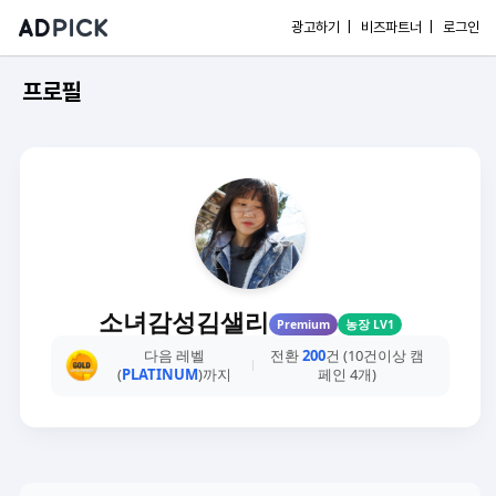
광고하기 |
비즈파트너 |
로그인
프로필
소녀감성김샐리
Premium
농장 LV1
다음 레벨
전환
200
건 (10건이상 캠
(
PLATINUM
)까지
페인 4개)