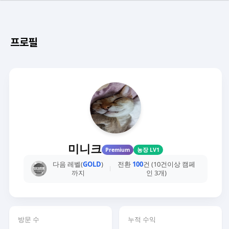
프로필
미니크
Premium
농장 LV1
다음 레벨(
GOLD
)
전환
100
건 (10건이상 캠페
까지
인 3개)
방문 수
누적 수익