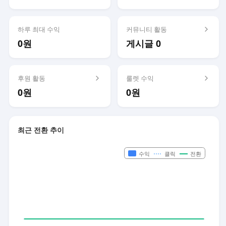
하루 최대 수익
커뮤니티 활동
0원
게시글 0
후원 활동
룰렛 수익
0원
0원
최근 전환 추이