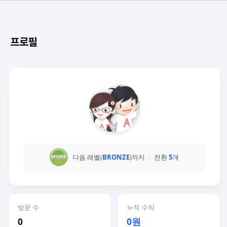
프로필
다음 레벨(
BRONZE
)까지
전환
5
개
방문 수
누적 수익
0
0원