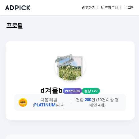
광고하기 |
비즈파트너 |
로그인
프로필
d겨울b
Premium
농장 LV7
다음 레벨
전환
200
건 (10건이상 캠
(
PLATINUM
)까지
페인 4개)