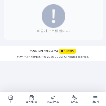
비공개 프로필 입니다.
광고하기
|
매체 제휴
|
메일 문의
|
카카오채널
이용약관
|
개인정보처리방침
|
© 2026 ODDM. All rights reserved.
쇼핑몰 구경하기
방문시 1G
홈
쇼핑메이트
광고메이트
포인트
더보기