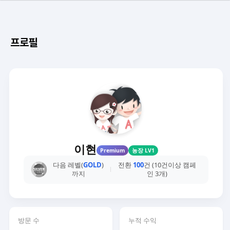
프로필
이현
Premium
농장 LV1
다음 레벨(
GOLD
)
전환
100
건 (10건이상 캠페
까지
인 3개)
방문 수
누적 수익