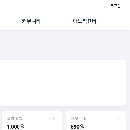
로그인
게시판
FAQ/문의
팸
이용정책
커뮤니티
애드픽센터
랭킹
멤버십 센터
퀘스트
광고툴/API
초대보너스
마이도메인
수익 Live
가이드북
후원 활동
룰렛 수익
1,000원
890원