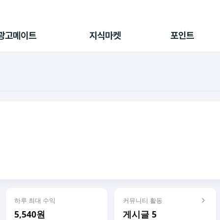
전체 캠페인
지식마켓
포인트샵
나의 캠페인
지식리포트
포인트 충전소
광고메이트
지식마켓
포인트
광고리포트
출석 룰렛
출금 신청
후원
이용내역
하루 최대 수익
커뮤니티 활동
5,540원
게시글 5