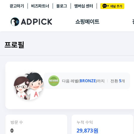
광고하기
비즈파트너
블로그
멤버십 센터
추천상품
제휴몰
쇼핑메이트
쇼핑 에이전트
BETA
쇼핑리포트
프로필
링크관리
마이숍
다음 레벨(
BRONZE
)까지
전환
5
개
방문 수
누적 수익
0
29,873원