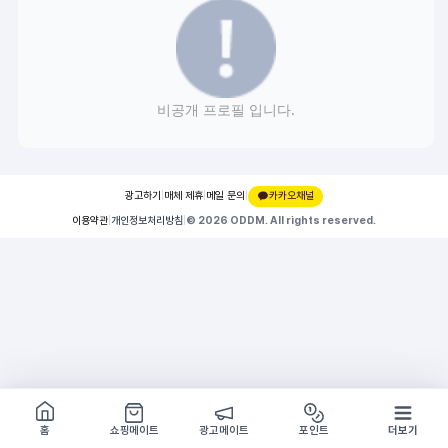
비공개 프로필 입니다.
광고하기
|
매체 제휴
|
메일 문의
|
카카오채널
이용약관
|
개인정보처리방침
|
© 2026 ODDM. All rights reserved.
쇼핑몰 구경하기
방문시 1G
홈
쇼핑메이트
광고메이트
포인트
더보기