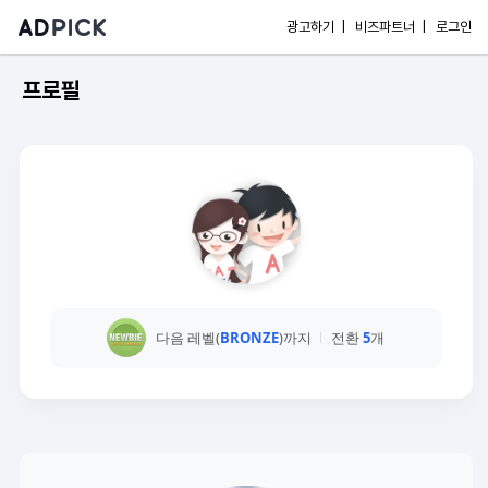
광고하기 |
비즈파트너 |
로그인
프로필
다음 레벨(
BRONZE
)까지
전환
5
개