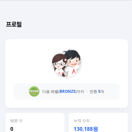
프로필
다음 레벨(
BRONZE
)까지
전환
5
개
방문 수
누적 수익
0
130,188원