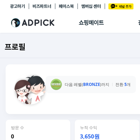
광고하기
비즈파트너
페이스북
멤버십 센터
추천상품
제휴몰
쇼핑메이트
쇼핑 에이전트
BETA
쇼핑리포트
프로필
링크관리
마이숍
다음 레벨(
BRONZE
)까지
전환
5
개
방문 수
누적 수익
0
3,650원