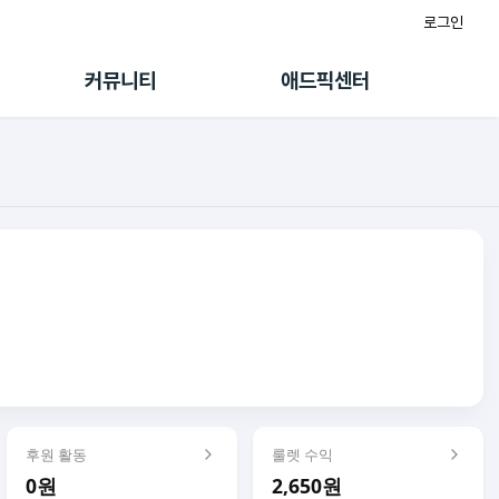
로그인
게시판
FAQ/문의
팸
이용정책
커뮤니티
애드픽센터
랭킹
멤버십 센터
퀘스트
광고툴/API
초대보너스
마이도메인
수익 Live
가이드북
후원 활동
룰렛 수익
0원
2,650원