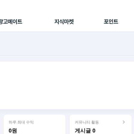
전체 캠페인
지식마켓
포인트샵
나의 캠페인
지식리포트
포인트 충전소
광고메이트
지식마켓
포인트
광고리포트
출석 룰렛
출금 신청
후원
이용내역
하루 최대 수익
커뮤니티 활동
0원
게시글 0