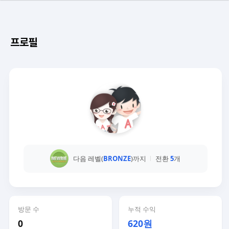
프로필
다음 레벨(
BRONZE
)까지
전환
5
개
방문 수
누적 수익
0
620원