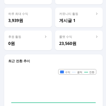
하루 최대 수익
커뮤니티 활동
3,939원
게시글 1
후원 활동
룰렛 수익
0원
23,560원
최근 전환 추이