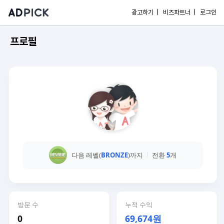
광고하기 |
비즈파트너 |
로그인
프로필
다음 레벨(
BRONZE
)까지
전환
5
개
방문 수
누적 수익
0
69,674원