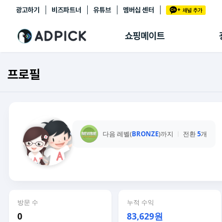
광고하기
비즈파트너
유튜브
멤버십 센터
추천상품
제휴몰
쇼핑메이트
쇼핑 에이전트
BETA
쇼핑리포트
프로필
링크관리
마이숍
다음 레벨(
BRONZE
)까지
전환
5
개
방문 수
누적 수익
0
83,629원