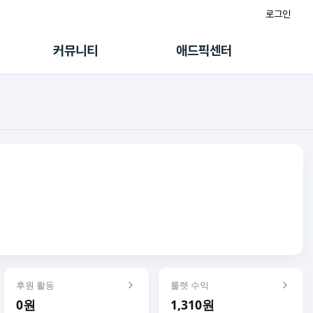
로그인
게시판
FAQ/문의
팸
이용정책
커뮤니티
애드픽센터
랭킹
멤버십 센터
퀘스트
광고툴/API
초대보너스
마이도메인
수익 Live
가이드북
후원 활동
룰렛 수익
0원
1,310원