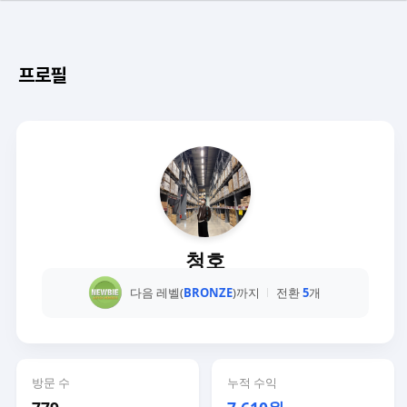
프로필
청호
다음 레벨(
BRONZE
)까지
전환
5
개
방문 수
누적 수익