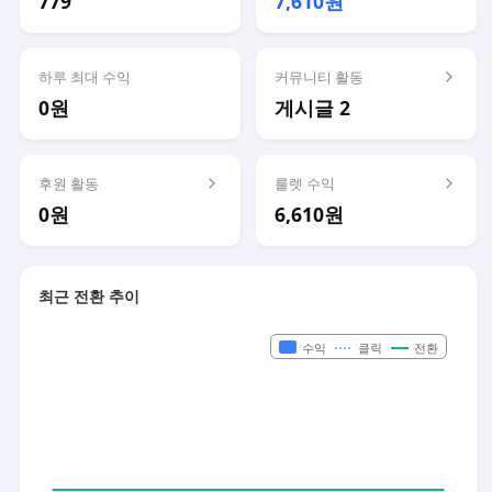
779
7,610원
하루 최대 수익
커뮤니티 활동
0원
게시글 2
후원 활동
룰렛 수익
0원
6,610원
최근 전환 추이