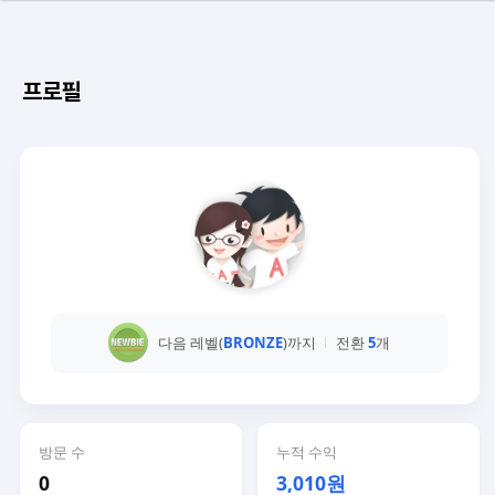
프로필
다음 레벨(
BRONZE
)까지
전환
5
개
방문 수
누적 수익
0
3,010원