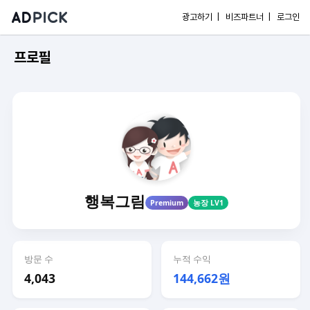
광고하기 |
비즈파트너 |
로그인
프로필
행복그림
Premium
농장 LV1
방문 수
누적 수익
4,043
144,662원