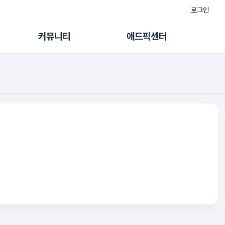
로그인
게시판
FAQ/문의
팸
이용정책
커뮤니티
애드픽센터
랭킹
멤버십 센터
퀘스트
광고툴/API
초대보너스
마이도메인
수익 Live
가이드북