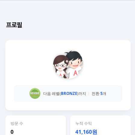
프로필
다음 레벨(
BRONZE
)까지
전환
5
개
방문 수
누적 수익
0
41,160원