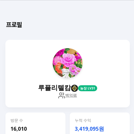
프로필
루플리텔캄
농장 LV31
백억팸
방문 수
누적 수익
16,010
3,419,095원