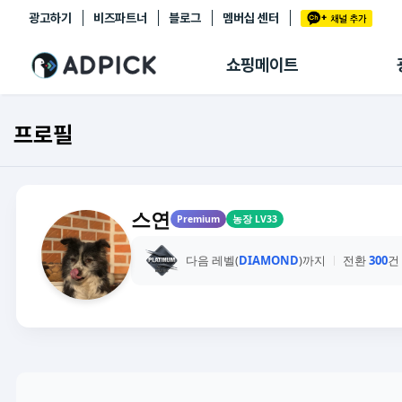
광고하기
비즈파트너
블로그
멤버십 센터
추천상품
제휴몰
쇼핑메이트
쇼핑 에이전트
BETA
쇼핑리포트
프로필
링크관리
마이숍
스연
Premium
농장 LV33
다음 레벨(
DIAMOND
)까지
전환
300
건