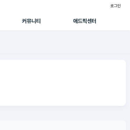
로그인
게시판
FAQ/문의
팸
이용정책
커뮤니티
애드픽센터
랭킹
멤버십 센터
퀘스트
광고툴/API
초대보너스
마이도메인
수익 Live
가이드북