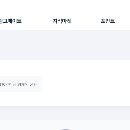
전체 캠페인
지식마켓
포인트샵
나의 캠페인
지식리포트
포인트 충전소
광고메이트
지식마켓
포인트
광고리포트
출석 룰렛
출금 신청
후원
이용내역
 (10건이상 캠페인 5개)