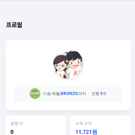
프로필
다음 레벨(
BRONZE
)까지
전환
5
개
방문 수
누적 수익
0
11,721원