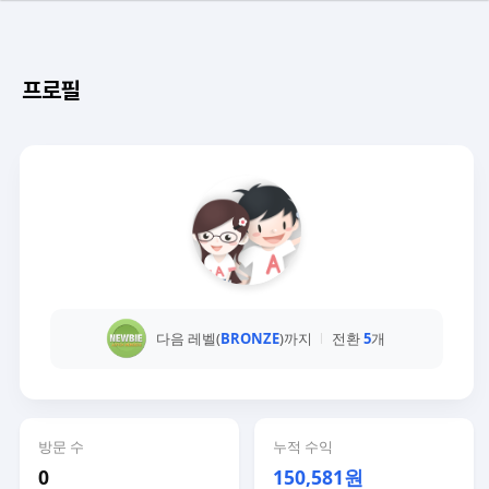
프로필
다음 레벨(
BRONZE
)까지
전환
5
개
방문 수
누적 수익
0
150,581원