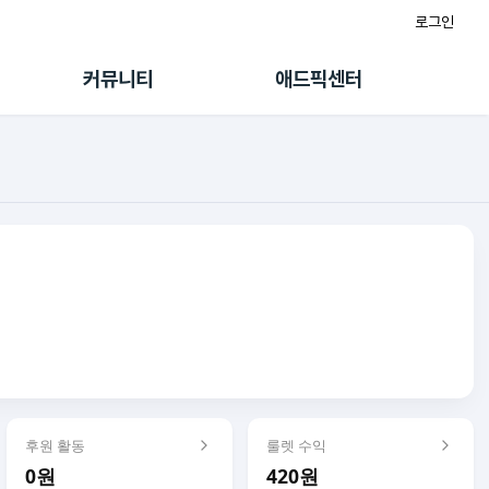
로그인
게시판
FAQ/문의
팸
이용정책
커뮤니티
애드픽센터
랭킹
멤버십 센터
퀘스트
광고툴/API
초대보너스
마이도메인
수익 Live
가이드북
후원 활동
룰렛 수익
0원
420원