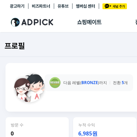
광고하기
비즈파트너
유튜브
멤버십 센터
추천상품
제휴몰
쇼핑메이트
쇼핑 에이전트
BETA
쇼핑리포트
프로필
링크관리
마이숍
다음 레벨(
BRONZE
)까지
전환
5
개
방문 수
누적 수익
0
6,985원