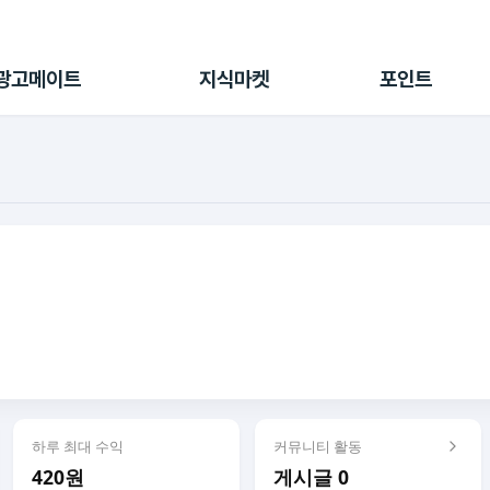
전체 캠페인
지식마켓
포인트샵
나의 캠페인
지식리포트
포인트 충전소
광고메이트
지식마켓
포인트
광고리포트
출석 룰렛
출금 신청
후원
이용내역
하루 최대 수익
커뮤니티 활동
420원
게시글 0