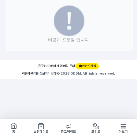
비공개 프로필 입니다.
광고하기
|
매체 제휴
|
메일 문의
|
카카오채널
이용약관
|
개인정보처리방침
|
© 2026 ODDM. All rights reserved.
쇼핑몰 구경하기
방문시 1G
홈
쇼핑메이트
광고메이트
포인트
더보기