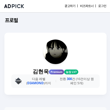
광고하기 |
비즈파트너 |
로그인
프로필
김현욱
Premium
농장 LV7
다음 레벨
전환
300
건 (10건이상 캠
(
DIAMOND
)까지
페인 5개)