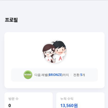
프로필
다음 레벨(
BRONZE
)까지
전환
5
개
방문 수
누적 수익
0
13,560원